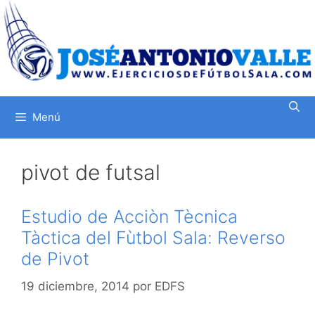
Saltar
al
contenido
Menú
pivot de futsal
Estudio de Acciòn Tècnica
Tàctica del Fùtbol Sala: Reverso
de Pivot
19 diciembre, 2014
por
EDFS