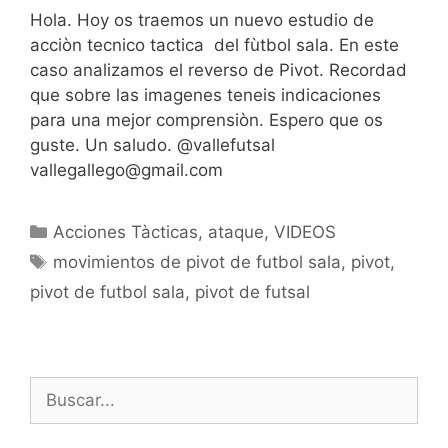
Hola. Hoy os traemos un nuevo estudio de
acciòn tecnico tactica del fùtbol sala. En este
caso analizamos el reverso de Pivot. Recordad
que sobre las imagenes teneis indicaciones
para una mejor comprensiòn. Espero que os
guste. Un saludo. @vallefutsal
vallegallego@gmail.com
Categorías
Acciones Tàcticas
,
ataque
,
VIDEOS
Etiquetas
movimientos de pivot de futbol sala
,
pivot
,
pivot de futbol sala
,
pivot de futsal
Buscar: