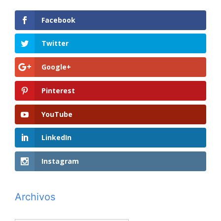
Facebook
Twitter
Google+
Pinterest
YouTube
LinkedIn
Instagram
Archivos