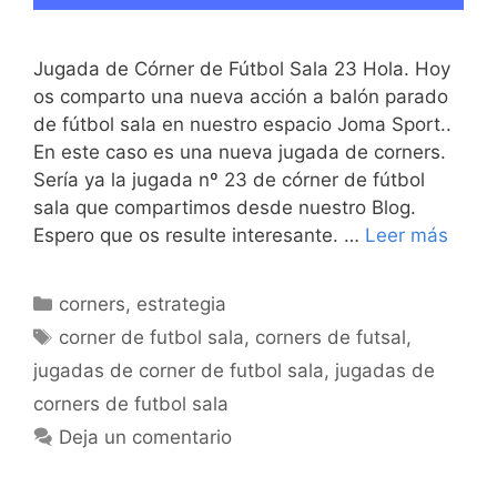
Jugada de Córner de Fútbol Sala 23 Hola. Hoy
os comparto una nueva acción a balón parado
de fútbol sala en nuestro espacio Joma Sport..
En este caso es una nueva jugada de corners.
Sería ya la jugada nº 23 de córner de fútbol
sala que compartimos desde nuestro Blog.
Espero que os resulte interesante. …
Leer más
Categorías
corners
,
estrategia
Etiquetas
corner de futbol sala
,
corners de futsal
,
jugadas de corner de futbol sala
,
jugadas de
corners de futbol sala
Deja un comentario