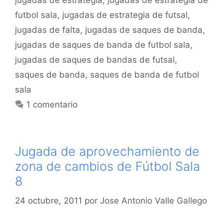
jugadas de estrategia
,
jugadas de estrategia de
futbol sala
,
jugadas de estrategia de futsal
,
jugadas de falta
,
jugadas de saques de banda
,
jugadas de saques de banda de futbol sala
,
jugadas de saques de bandas de futsal
,
saques de banda
,
saques de banda de futbol
sala
1 comentario
Jugada de aprovechamiento de
zona de cambios de Fútbol Sala
8
24 octubre, 2011
por
Jose Antonio Valle Gallego