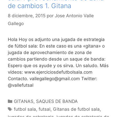
de cambios 1. Gitana
8 diciembre, 2015
por
Jose Antonio Valle
Gallego
Hola Hoy os adjunto una jugada de estrategia
de fútbol sala: En este caso es una «gitana» o
jugada de aprovechamiento de zona de
cambios partiendo desde un saque de banda:
Espero que os ayude y os sirva. Un saludo. Más
vídeos: www.ejerciciosdefutbolsala.com
Contacto. vallegallego@gmail.com Twitter:
@vallefutsal
Categorías
GITANAS
,
SAQUES DE BANDA
Etiquetas
futbol sala
,
futsal
,
Gitanas de futbol sala
,