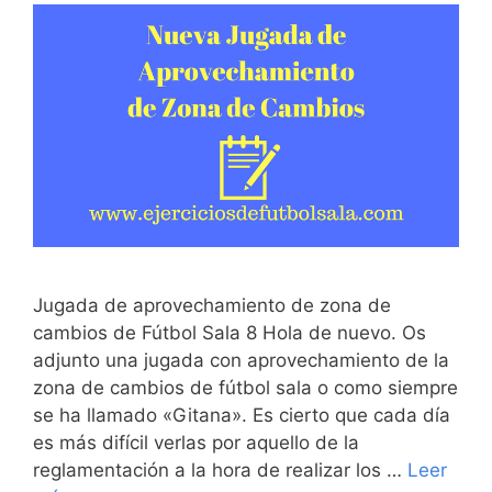
Jugada de aprovechamiento de zona de
cambios de Fútbol Sala 8 Hola de nuevo. Os
adjunto una jugada con aprovechamiento de la
zona de cambios de fútbol sala o como siempre
se ha llamado «Gitana». Es cierto que cada día
es más difícil verlas por aquello de la
reglamentación a la hora de realizar los …
Leer