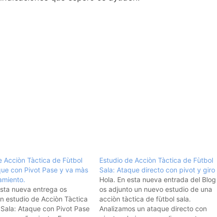
e Acciòn Tàctica de Fùtbol
Estudio de Acciòn Tàctica de Fùtbol
que con Pivot Pase y va màs
Sala: Ataque directo con pivot y giro
miento.
Hola. En esta nueva entrada del Blog
esta nueva entrega os
os adjunto un nuevo estudio de una
n estudio de Acciòn Tàctica
acciòn tàctica de fùtbol sala.
 Sala: Ataque con Pivot Pase
Analizamos un ataque directo con