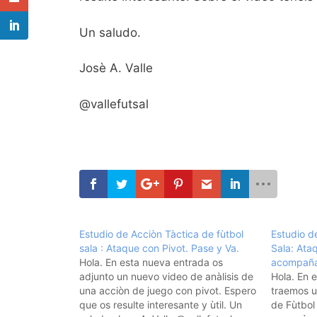
Un saludo.
Josè A. Valle
@vallefutsal
Estudio de Acciòn Tàctica de fùtbol
Estudio d
sala : Ataque con Pivot. Pase y Va.
Sala: Ata
Hola. En esta nueva entrada os
acompaña
adjunto un nuevo video de anàlisis de
Hola. En 
una acciòn de juego con pivot. Espero
traemos u
que os resulte interesante y ùtil. Un
de Fùtbol