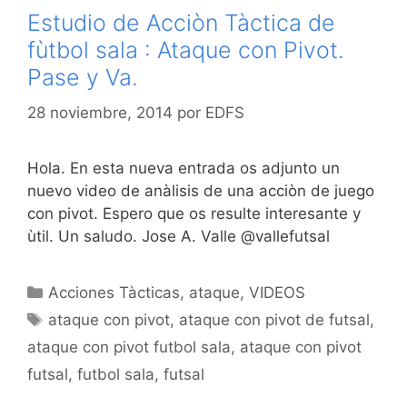
Estudio de Acciòn Tàctica de
fùtbol sala : Ataque con Pivot.
Pase y Va.
28 noviembre, 2014
por
EDFS
Hola. En esta nueva entrada os adjunto un
nuevo video de anàlisis de una acciòn de juego
con pivot. Espero que os resulte interesante y
ùtil. Un saludo. Jose A. Valle @vallefutsal
Categorías
Acciones Tàcticas
,
ataque
,
VIDEOS
Etiquetas
ataque con pivot
,
ataque con pivot de futsal
,
ataque con pivot futbol sala
,
ataque con pivot
futsal
,
futbol sala
,
futsal