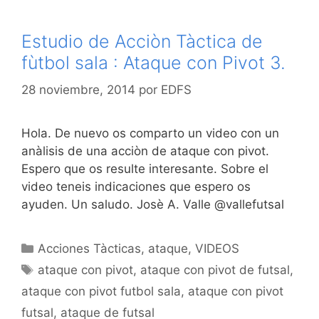
Estudio de Acciòn Tàctica de
fùtbol sala : Ataque con Pivot 3.
28 noviembre, 2014
por
EDFS
Hola. De nuevo os comparto un video con un
anàlisis de una acciòn de ataque con pivot.
Espero que os resulte interesante. Sobre el
video teneis indicaciones que espero os
ayuden. Un saludo. Josè A. Valle @vallefutsal
Categorías
Acciones Tàcticas
,
ataque
,
VIDEOS
Etiquetas
ataque con pivot
,
ataque con pivot de futsal
,
ataque con pivot futbol sala
,
ataque con pivot
futsal
,
ataque de futsal