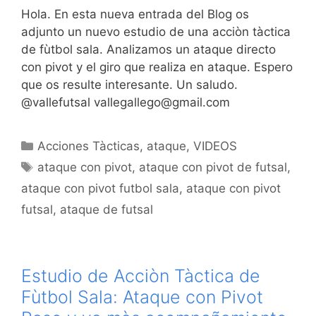
Hola. En esta nueva entrada del Blog os
adjunto un nuevo estudio de una acciòn tàctica
de fùtbol sala. Analizamos un ataque directo
con pivot y el giro que realiza en ataque. Espero
que os resulte interesante. Un saludo.
@vallefutsal vallegallego@gmail.com
Categorías
Acciones Tàcticas
,
ataque
,
VIDEOS
Etiquetas
ataque con pivot
,
ataque con pivot de futsal
,
ataque con pivot futbol sala
,
ataque con pivot
futsal
,
ataque de futsal
Estudio de Acciòn Tàctica de
Fùtbol Sala: Ataque con Pivot