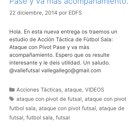
Pase y va màs acompañamiento.
22 diciembre, 2014
por
EDFS
Hola. En esta nueva entrega os traemos un
estudio de Acciòn Tàctica de Fùtbol Sala:
Ataque con Pivot Pase y va màs
acompañamiento. Espero que os resulte
interesante y le deis utilidad. Un saludo.
@vallefutsal vallegallego@gmail.com
Categorías
Acciones Tàcticas
,
ataque
,
VIDEOS
Etiquetas
ataque con pivot de futsal
,
ataque con pivot
futbol sala
,
ataque con pivot futsal
,
ataque de
futsal
,
futbol sala
,
futsal