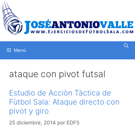
Saltar
al
contenido
Menú
ataque con pivot futsal
Estudio de Acciòn Tàctica de
Fùtbol Sala: Ataque directo con
pivot y giro
25 diciembre, 2014
por
EDFS