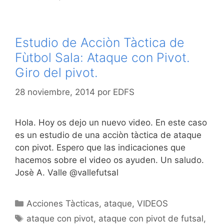
Estudio de Acciòn Tàctica de
Fùtbol Sala: Ataque con Pivot.
Giro del pivot.
28 noviembre, 2014
por
EDFS
Hola. Hoy os dejo un nuevo video. En este caso
es un estudio de una acciòn tàctica de ataque
con pivot. Espero que las indicaciones que
hacemos sobre el video os ayuden. Un saludo.
Josè A. Valle @vallefutsal
Categorías
Acciones Tàcticas
,
ataque
,
VIDEOS
Etiquetas
ataque con pivot
,
ataque con pivot de futsal
,