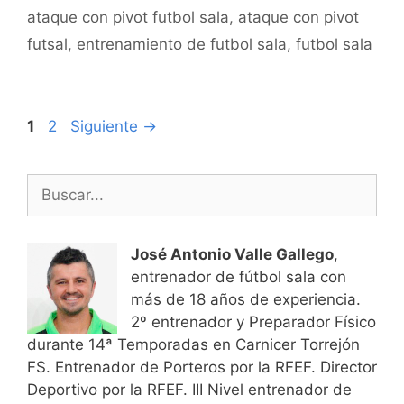
ataque con pivot futbol sala
,
ataque con pivot
futsal
,
entrenamiento de futbol sala
,
futbol sala
Navegación
Página
Página
1
2
Siguiente
→
de
entradas
Buscar:
José Antonio Valle Gallego
,
entrenador de fútbol sala con
más de 18 años de experiencia.
2º entrenador y Preparador Físico
durante 14ª Temporadas en Carnicer Torrejón
FS. Entrenador de Porteros por la RFEF. Director
Deportivo por la RFEF. III Nivel entrenador de