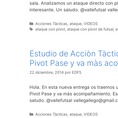
sala. Analizamos un ataque directo con piv
interesante. Un saludo. @vallefutsal val
Categorías
Acciones Tàcticas
,
ataque
,
VIDEOS
Etiquetas
ataque con pivot
,
ataque con pivot de futsal
,
a
Estudio de Acciòn Tàcti
Pivot Pase y va màs a
22 diciembre, 2014
por
EDFS
Hola. En esta nueva entrega os traemos u
Pivot Pase y va màs acompañamiento. Espe
saludo. @vallefutsal vallegallego@gmail
Categorías
Acciones Tàcticas
,
ataque
,
VIDEOS