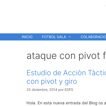
Saltar
al
contenido
INICIO
FÚTBOL SALA
COLABORACI
ataque con pivot f
Estudio de Acciòn Tàcti
con pivot y giro
25 diciembre, 2014
por
EDFS
Hola. En esta nueva entrada del Blog os 