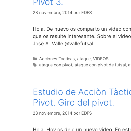
Pivot 3.
28 noviembre, 2014
por
EDFS
Hola. De nuevo os comparto un video con 
que os resulte interesante. Sobre el vide
Josè A. Valle @vallefutsal
Categorías
Acciones Tàcticas
,
ataque
,
VIDEOS
Etiquetas
ataque con pivot
,
ataque con pivot de futsal
,
a
Estudio de Acciòn Tàcti
Pivot. Giro del pivot.
28 noviembre, 2014
por
EDFS
Hola. Hoy os dejo un nuevo video. En est