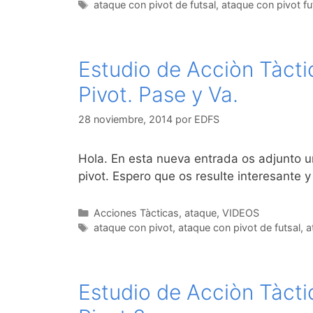
Etiquetas
ataque con pivot de futsal
,
ataque con pivot fu
Estudio de Acciòn Tàctic
Pivot. Pase y Va.
28 noviembre, 2014
por
EDFS
Hola. En esta nueva entrada os adjunto u
pivot. Espero que os resulte interesante y 
Categorías
Acciones Tàcticas
,
ataque
,
VIDEOS
Etiquetas
ataque con pivot
,
ataque con pivot de futsal
,
a
Estudio de Acciòn Tàctic