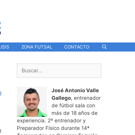
ISIS
ZONA FUTSAL
CONTACTO
Buscar:
o
José Antonio Valle
Gallego
, entrenador
de fútbol sala con
más de 18 años de
experiencia. 2º entrenador y
Preparador Físico durante 14ª
l