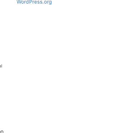
WordPress.org
l
on