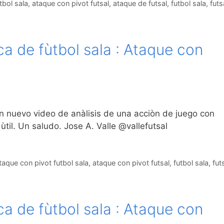
tbol sala
,
ataque con pivot futsal
,
ataque de futsal
,
futbol sala
,
futs
a de fùtbol sala : Ataque con
n nuevo video de anàlisis de una acciòn de juego con
ùtil. Un saludo. Jose A. Valle @vallefutsal
taque con pivot futbol sala
,
ataque con pivot futsal
,
futbol sala
,
fut
a de fùtbol sala : Ataque con