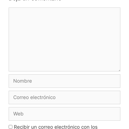
Comentario
Nombre
Correo
electrónico
Web
Recibir un correo electrónico con los