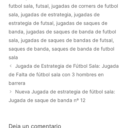
futbol sala
,
futsal
,
jugadas de corners de futbol
sala
,
jugadas de estrategia
,
jugadas de
estrategia de futsal
,
jugadas de saques de
banda
,
jugadas de saques de banda de futbol
sala
,
jugadas de saques de bandas de futsal
,
saques de banda
,
saques de banda de futbol
sala
Navegación
Jugada de Estrategia de Fútbol Sala: Jugada
de
de Falta de fútbol sala con 3 hombres en
entradas
barrera
Nueva Jugada de estrategia de fútbol sala:
Jugada de saque de banda nº 12
Deja un comentario