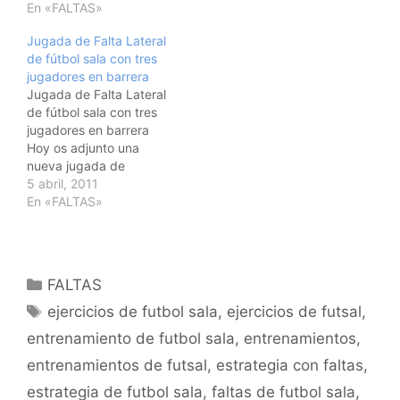
estrategia de fútbol sala.
En «FALTAS»
hombres en barrera y
En este caso es una
con el 5º jugador.
Jugada de Falta Lateral
jugada de falta de fútbol
Seguro que muchos de
de fútbol sala con tres
sala con 3 hombres en
vosotros ya la realizáis
jugadores en barrera
barrera y desde zona
pero siempre viene…
Jugada de Falta Lateral
centrada. Espero que…
de fútbol sala con tres
jugadores en barrera
Hoy os adjunto una
nueva jugada de
estrategia de fútbol sala.
5 abril, 2011
En este caso es una
En «FALTAS»
jugada de falta lateral de
fútbol sala con tres
jugadores en barrera.
Espero que os ayude en
Categorías
FALTAS
vuestros entrenamientos
Etiquetas
y la adaptéis…
ejercicios de futbol sala
,
ejercicios de futsal
,
entrenamiento de futbol sala
,
entrenamientos
,
entrenamientos de futsal
,
estrategia con faltas
,
estrategia de futbol sala
,
faltas de futbol sala
,