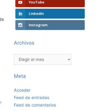
YouTube
LinkedIn
de
Instagram
Archivos
Archivos
Meta
Acceder
Feed de entradas
a
Feed de comentarios