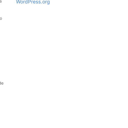
a
WordPress.org
s
so
de