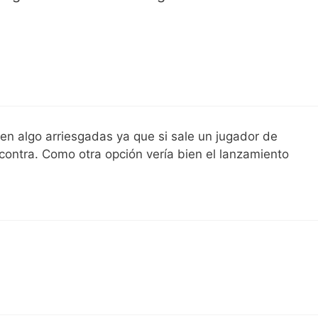
en algo arriesgadas ya que si sale un jugador de
 contra. Como otra opción vería bien el lanzamiento