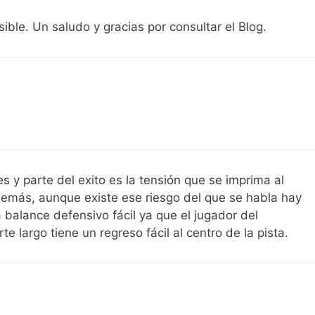
sible. Un saludo y gracias por consultar el Blog.
es y parte del exito es la tensión que se imprima al
además, aunque existe ese riesgo del que se habla hay
balance defensivo fácil ya que el jugador del
te largo tiene un regreso fácil al centro de la pista.