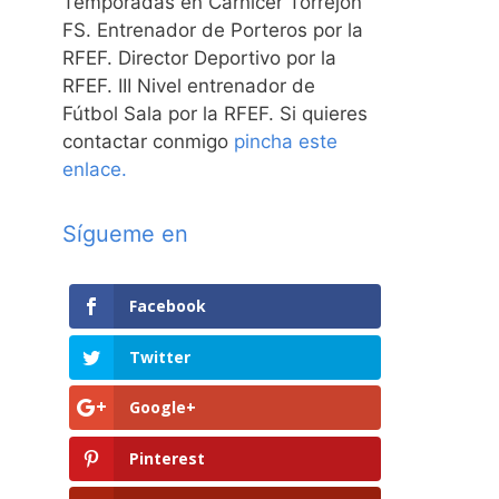
Temporadas en Carnicer Torrejón
FS. Entrenador de Porteros por la
RFEF. Director Deportivo por la
RFEF. III Nivel entrenador de
Fútbol Sala por la RFEF. Si quieres
contactar conmigo
pincha este
enlace.
Sígueme en
Facebook
Twitter
Google+
Pinterest