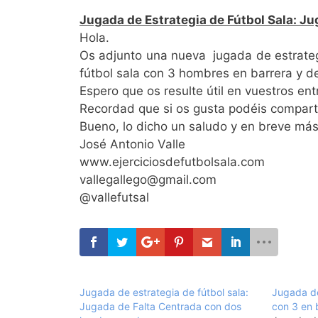
Jugada de Estrategia de Fútbol Sala: Ju
Hola.
Os adjunto una nueva jugada de estrategi
fútbol sala con 3 hombres en barrera y 
Espero que os resulte útil en vuestros en
Recordad que si os gusta podéis comparti
Bueno, lo dicho un saludo y en breve más
José Antonio Valle
www.ejerciciosdefutbolsala.com
vallegallego@gmail.com
@vallefutsal
Jugada de estrategia de fútbol sala:
Jugada de
Jugada de Falta Centrada con dos
con 3 en 