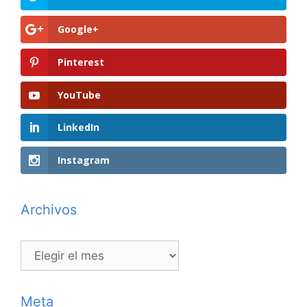
Google+
Pinterest
YouTube
LinkedIn
Instagram
Archivos
Archivos
Meta