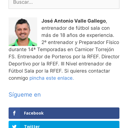
José Antonio Valle Gallego
,
entrenador de fútbol sala con
más de 18 años de experiencia.
2º entrenador y Preparador Físico
durante 14ª Temporadas en Carnicer Torrejón
FS. Entrenador de Porteros por la RFEF. Director
Deportivo por la RFEF. III Nivel entrenador de
Fútbol Sala por la RFEF. Si quieres contactar
conmigo
pincha este enlace.
Sígueme en
Facebook
Twitter