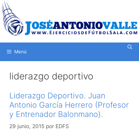
Saltar
al
contenido
Menú
liderazgo deportivo
Liderazgo Deportivo. Juan
Antonio García Herrero (Profesor
y Entrenador Balonmano).
29 junio, 2015
por
EDFS