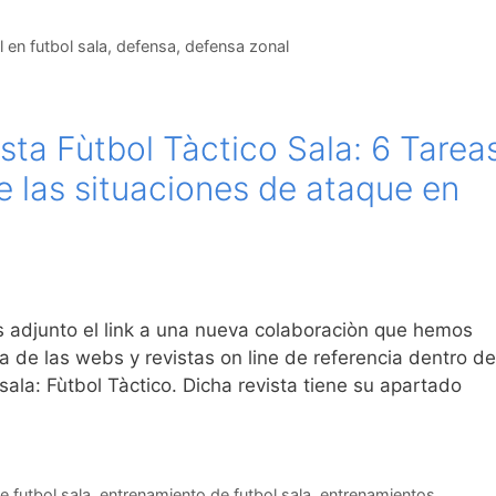
 en futbol sala
,
defensa
,
defensa zonal
sta Fùtbol Tàctico Sala: 6 Tarea
e las situaciones de ataque en
 adjunto el link a una nueva colaboraciòn que hemos
de las webs y revistas on line de referencia dentro de
sala: Fùtbol Tàctico. Dicha revista tiene su apartado
e futbol sala
,
entrenamiento de futbol sala
,
entrenamientos