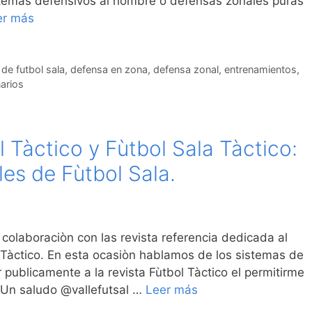
sistemas defensivos al hombre o defensas zonales puras
er más
de futbol sala
,
defensa en zona
,
defensa zonal
,
entrenamientos
,
arios
 Tàctico y Fùtbol Sala Tàctico:
es de Fùtbol Sala.
 colaboraciòn con las revista referencia dedicada al
l Tàctico. En esta ocasiòn hablamos de los sistemas de
publicamente a la revista Fùtbol Tàctico el permitirme
. Un saludo @vallefutsal …
Leer más