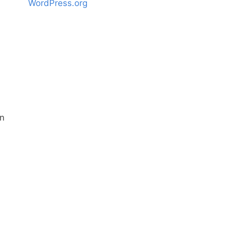
WordPress.org
òn