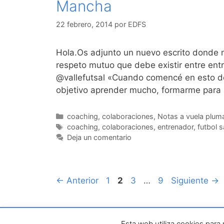
Mancha
22 febrero, 2014
por
EDFS
Hola.Os adjunto un nuevo escrito donde 
respeto mutuo que debe existir entre ent
@vallefutsal «Cuando comencé en esto d
objetivo aprender mucho, formarme para 
Categorías
coaching
,
colaboraciones
,
Notas a vuela plum
Etiquetas
coaching
,
colaboraciones
,
entrenador
,
futbol s
Deja un comentario
Navegación
Página
Página
Página
Página
←
Anterior
1
2
3
…
9
Siguiente
→
de
entradas
Copyrihgt © 2026 e
Esta web utiliza cookies para