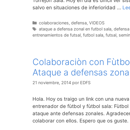
Torrejón Sala. Hoy en día es difícil ver 
salvo en situaciones de inferioridad …
Le
Categorías
colaboraciones
,
defensa
,
VIDEOS
Etiquetas
ataque a defensa zonal en futbol sala
,
defensa 
entrenamientos de futsal
,
futbol sala
,
futsal
,
semin
Colaboraciòn con Fùtbol
Ataque a defensas zonal
21 noviembre, 2014
por
EDFS
Hola. Hoy os traigo un link con una nueva
entrenador de fùtbol y fùtbol sala: Fùtbo
ataque ante defensas zonales. Agradecer 
colaborar con ellos. Espero que os guste