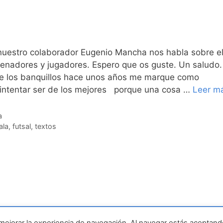
nuestro colaborador Eugenio Mancha nos habla sobre e
renadores y jugadores. Espero que os guste. Un saludo.
e los banquillos hace unos años me marque como
intentar ser de los mejores porque una cosa …
Leer m
a
ala
,
futsal
,
textos
jerciciosdefutbolsala.com por José Antonio Valle · Todos los d
 mejorar la experiencia de navegación. Al navegar estás aceptan