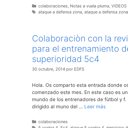
Categorías
colaboraciones
,
Notas a vuela pluma
,
VIDEOS
Etiquetas
ataque a defensa zona
,
ataque a defensa zonal
Colaboraciòn con la revi
para el entrenamiento d
superioridad 5c4
30 octubre, 2014
por
EDFS
Hola. Os comparto esta entrada donde os
comenzado este mes. En este caso es una 
mundo de los entrenadores de fùtbol y f. 
dirigido al muno del …
Leer más
Categorías
colaboraciones
Etiquetas
5 contra 4
,
5c4
,
ataque 5 contra 4
,
ejercicios d